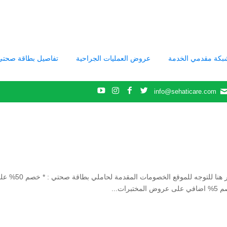
بكة مقدمي الخدمة
عروض العمليات الجراحية
تفاصيل بطاقة صحتي
info@sehaticare.com
حي النرجس – طريق ابي بكر الصديق 920031642 انقر هنا للتوجه للموقع الخصومات المقدمة لحا