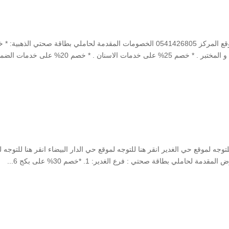
النسيم الغربي ، اول طريق خريص اضغط هنا للتوجه لموقع المركز 0541426805 الخصومات المقدمة لحاملي بطاقة صحتي الذهبي
35% على الكشوفات. * خصم 30% على خدمات الاشعة و المختبر . * خصم 25% على خدمات الاسنان . * خصم 20% ع
للتوجه لموقع حي الغدير انقر هنا للتوجه لموقع حي الدار البيضاء انقر هنا للتوجه 