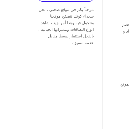
مرحباً بكم في موقع صحتي ، نحن
سعداء كونك تتصفح موقعنا
وتتجول فيه وهذا أمر جيد ، شاهد
ة: * خصم
انواع البطاقات ومميزاتها الخيالية ،
لى خدمات الضماد و
بالفعل استثمار بسيط مقابل
خدمة متميزة .
لموقع