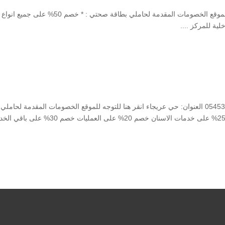
الرياض – حي النرجس 0552903599 انقر هنا للتوجه للموقع الخصومات المقدمة لحاملي بطاقة صحتي : * خصم 50% على جميع انواع
مستشفى العبير هاتف: 0114322222 واتساب : 0545328443 العنوان: حي عريجاء انقر هنا للتوجه للموقع الخصومات المقدمة لحاملي
بطاقة صحتي : خصم 30% على الاشعة و المختبر خصم 25% على خدمات الاسنان خصم 20% على العمليات خ