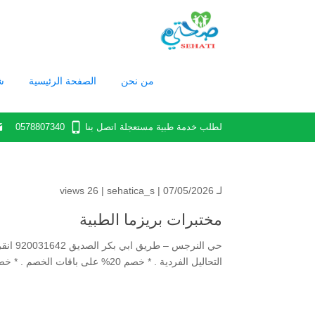
من نحن
الصفحة الرئيسية
ش
لطلب خدمة طبية مستعجلة اتصل بنا
0578807340‬
لـ
| 07/05/2026 |
sehatica_s
26 views
مختبرات بريزما الطبية
التحاليل الفردية . * خصم 20% على باقات الخصم . * خصم 5% اضافي على عروض المختبرات...