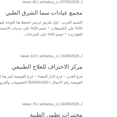
لـ
| 07/05/2026 |
sehatica_s
45 views
مجمع عيادات سما الشرق الطبي
الطوارىء. * خصم 30% على الجراحات...
لـ
| 14/08/2025 |
sehatica_s
110 views
مركز الاحتراف للعلاج الطبيعي
فرع الغدير – فرع الدار البيضاء – فرع القويعية انقر هنا 
القويعية رقم الاتصال / 0555051690 الخصومات والعروض المقدمة لحاملي بطاقة صحتي : فرع الغدير: 1. *خصم 30% على بكج 6...
لـ
| 04/08/2025 |
sehatica_s
76 views
مختبرات تطمن الطبية