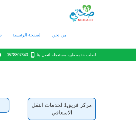
من نحن
الصفحة الرئيسية
ش
لطلب خدمة طبية مستعجلة اتصل بنا
0578807340‬
مركز فريق1 لخدمات النقل
الاسعافي