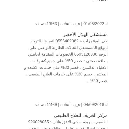
لـ
| 01/05/2022 |
sehatica_s
1٬963 views
مستشفى الهلال الأخضر
حي المؤتمرات – 0556402082 انقر هنا للتوجه
لموقع المستشفى للحالات الطارئة التواصل على
الرقم 0593128330 الخصومات المقدمة لحاملي
بطاقة صحتي : خصم 50% على جميع كشوفات
الاطباء الدائمين . خصم 30% على خدمات الاشعة و
المختبر . خصم 30% على خدمات العلاج الطبيعي .
خصم 20%...
لـ
| 04/09/2018 |
sehatica_s
1٬469 views
مركز الخريف للعلاج الطبيعي
القصيم – بريده – حي الافق هاتف : 920028055
الخصومات المقدمة لحاملي بطاقة صحتي : خصم